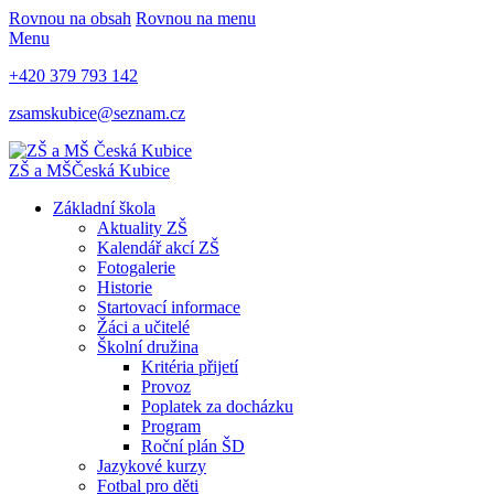
Rovnou na obsah
Rovnou na menu
Menu
+420 379 793 142
zsamskubice@seznam.cz
ZŠ a MŠ
Česká Kubice
Základní škola
Aktuality ZŠ
Kalendář akcí ZŠ
Fotogalerie
Historie
Startovací informace
Žáci a učitelé
Školní družina
Kritéria přijetí
Provoz
Poplatek za docházku
Program
Roční plán ŠD
Jazykové kurzy
Fotbal pro děti