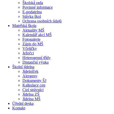
Školská rada
Povinné informace
E-podatelna
Stávka škol
Ochrana osobních údajů
Mateřská škola
Aktuality MŠ
Kalendář akcí MŠ
Fotogalerie
Zápis do MŠ
Včeličky
Ježečci
Heterogenní třídy
Distanční výuka
Školní jídelna
Jídelníček
Alergeny
Dokumenty ŠJ
Kalkulace cen
Cizí strávníci
Jídelna ZŠ
Jídelna MŠ
Úřední deska
Kontakt