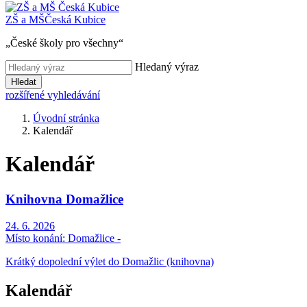
ZŠ a MŠ
Česká Kubice
„České školy pro všechny“
Hledaný výraz
Hledat
rozšířené vyhledávání
Úvodní stránka
Kalendář
Kalendář
Knihovna Domažlice
24. 6. 2026
Místo konání:
Domažlice -
Krátký dopolední výlet do Domažlic (knihovna)
Kalendář