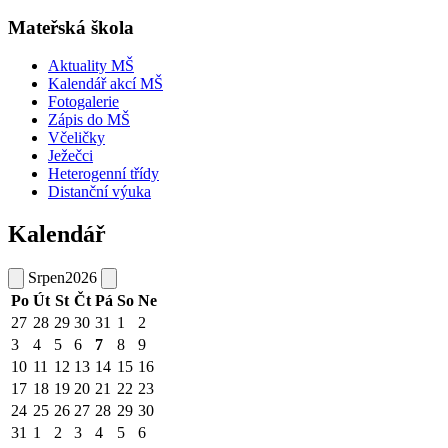
Mateřská škola
Aktuality MŠ
Kalendář akcí MŠ
Fotogalerie
Zápis do MŠ
Včeličky
Ježečci
Heterogenní třídy
Distanční výuka
Kalendář
Srpen
2026
Po
Út
St
Čt
Pá
So
Ne
27
28
29
30
31
1
2
3
4
5
6
7
8
9
10
11
12
13
14
15
16
17
18
19
20
21
22
23
24
25
26
27
28
29
30
31
1
2
3
4
5
6