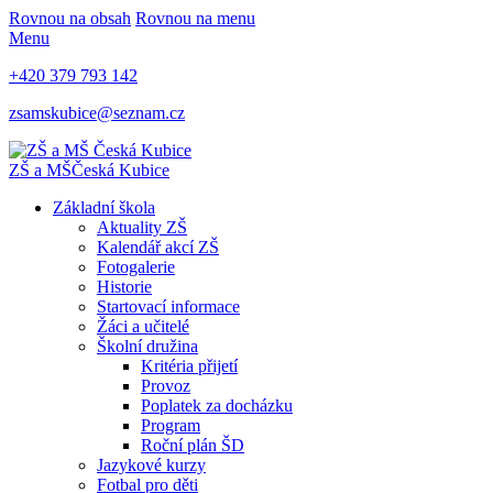
Rovnou na obsah
Rovnou na menu
Menu
+420 379 793 142
zsamskubice@seznam.cz
ZŠ a MŠ
Česká Kubice
Základní škola
Aktuality ZŠ
Kalendář akcí ZŠ
Fotogalerie
Historie
Startovací informace
Žáci a učitelé
Školní družina
Kritéria přijetí
Provoz
Poplatek za docházku
Program
Roční plán ŠD
Jazykové kurzy
Fotbal pro děti