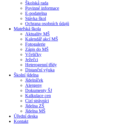
Školská rada
Povinné informace
E-podatelna
Stávka škol
Ochrana osobních údajů
Mateřská škola
Aktuality MŠ
Kalendář akcí MŠ
Fotogalerie
Zápis do MŠ
Včeličky
Ježečci
Heterogenní třídy
Distanční výuka
Školní jídelna
Jídelníček
Alergeny
Dokumenty ŠJ
Kalkulace cen
Cizí strávníci
Jídelna ZŠ
Jídelna MŠ
Úřední deska
Kontakt