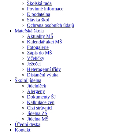
Školská rada
Povinné informace
E-podatelna
Stávka škol
Ochrana osobních údajů
Mateřská škola
Aktuality MŠ
Kalendář akcí MŠ
Fotogalerie
Zápis do MŠ
Včeličky
Ježečci
Heterogenní třídy
Distanční výuka
Školní jídelna
Jídelníček
Alergeny
Dokumenty ŠJ
Kalkulace cen
Cizí strávníci
Jídelna ZŠ
Jídelna MŠ
Úřední deska
Kontakt