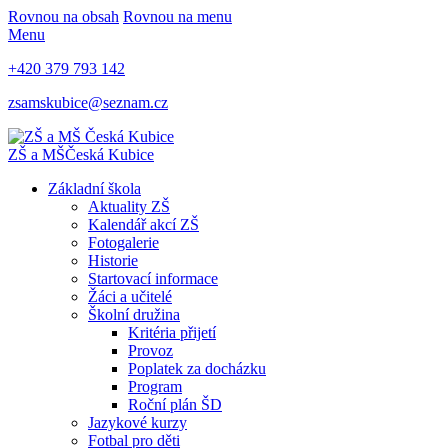
Rovnou na obsah
Rovnou na menu
Menu
+420 379 793 142
zsamskubice@seznam.cz
ZŠ a MŠ
Česká Kubice
Základní škola
Aktuality ZŠ
Kalendář akcí ZŠ
Fotogalerie
Historie
Startovací informace
Žáci a učitelé
Školní družina
Kritéria přijetí
Provoz
Poplatek za docházku
Program
Roční plán ŠD
Jazykové kurzy
Fotbal pro děti