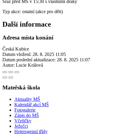
Sraz před MŠ v 15:30 s vlastními draky
Typ akce: ostatní (akce pro děti)
Další informace
Adresa místa konání
Česká Kubice
Datum vložení:
28. 8. 2025 11:05
Datum poslední aktualizace:
28. 8. 2025 11:07
Autor:
Lucie Králová
Mateřská škola
Aktuality MŠ
Kalendář akcí MŠ
Fotogalerie
Zápis do MŠ
Včeličky
Ježečci
Heterogenní třídy