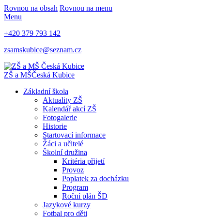
Rovnou na obsah
Rovnou na menu
Menu
+420 379 793 142
zsamskubice@seznam.cz
ZŠ a MŠ
Česká Kubice
Základní škola
Aktuality ZŠ
Kalendář akcí ZŠ
Fotogalerie
Historie
Startovací informace
Žáci a učitelé
Školní družina
Kritéria přijetí
Provoz
Poplatek za docházku
Program
Roční plán ŠD
Jazykové kurzy
Fotbal pro děti