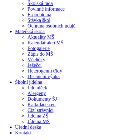
Školská rada
Povinné informace
E-podatelna
Stávka škol
Ochrana osobních údajů
Mateřská škola
Aktuality MŠ
Kalendář akcí MŠ
Fotogalerie
Zápis do MŠ
Včeličky
Ježečci
Heterogenní třídy
Distanční výuka
Školní jídelna
Jídelníček
Alergeny
Dokumenty ŠJ
Kalkulace cen
Cizí strávníci
Jídelna ZŠ
Jídelna MŠ
Úřední deska
Kontakt