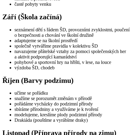
časté pobyty venku
Září (Škola začíná)
seznámení dětí s řádem ŠD, provozními zvyklostmi, poučení
o bezpečnosti a chování ve školní družině
adaptujeme se na školní prostředí
společně vytváříme pravidla v kolektivu ŠD
navazujeme přátelské vztahy za pomoci společenských her
a aktivit podporující kamarádství
pohybové a sportovní hry na hřišti, v lese, na louce
výzdoba ŠD, chodeb
Říjen (Barvy podzimu)
učíme se pořádku
snažíme se porozumět změnám v přírodě
pořádáme vycházky do podzimní přírody
sbíráme přírodniny a využíváme je k tvoření
modelujeme, kreslíme plody podzimní přírody
Drakiáda (pouštíme a vyrábíme draky)
Listopad (Příprava přírody na zimu)