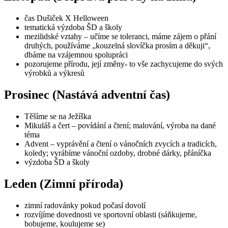
čas Dušiček X Helloween
tematická výzdoba ŠD a školy
mezilidské vztahy – učíme se toleranci, máme zájem o přání
druhých, používáme „kouzelná slovíčka prosím a děkuji“,
dbáme na vzájemnou spolupráci
pozorujeme přírodu, její změny- to vše zachycujeme do svých
výrobků a výkresů
Prosinec (Nastává adventní čas)
Těšíme se na Ježíška
Mikuláš a čert – povídání a čtení; malování, výroba na dané
téma
Advent – vyprávění a čtení o vánočních zvycích a tradicích,
koledy; vyrábíme vánoční ozdoby, drobné dárky, přáníčka
výzdoba ŠD a školy
Leden (Zimní příroda)
zimní radovánky pokud počasí dovolí
rozvíjíme dovednosti ve sportovní oblasti (sáňkujeme,
bobujeme, koulujeme se)