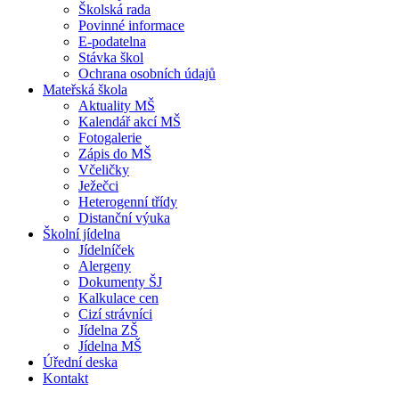
Školská rada
Povinné informace
E-podatelna
Stávka škol
Ochrana osobních údajů
Mateřská škola
Aktuality MŠ
Kalendář akcí MŠ
Fotogalerie
Zápis do MŠ
Včeličky
Ježečci
Heterogenní třídy
Distanční výuka
Školní jídelna
Jídelníček
Alergeny
Dokumenty ŠJ
Kalkulace cen
Cizí strávníci
Jídelna ZŠ
Jídelna MŠ
Úřední deska
Kontakt