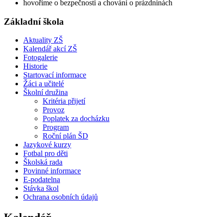
hovoříme o bezpečnosti a chování o prázdninách
Základní škola
Aktuality ZŠ
Kalendář akcí ZŠ
Fotogalerie
Historie
Startovací informace
Žáci a učitelé
Školní družina
Kritéria přijetí
Provoz
Poplatek za docházku
Program
Roční plán ŠD
Jazykové kurzy
Fotbal pro děti
Školská rada
Povinné informace
E-podatelna
Stávka škol
Ochrana osobních údajů