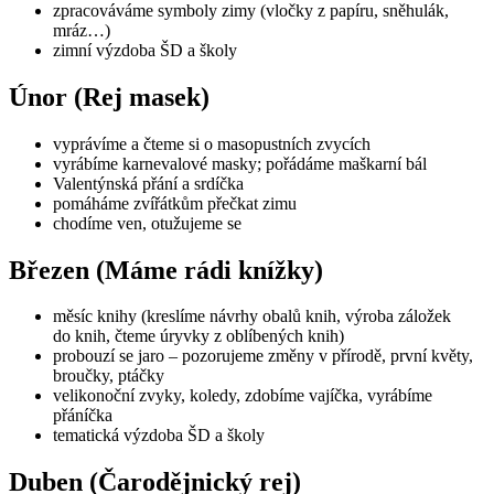
zpracováváme symboly zimy (vločky z papíru, sněhulák,
mráz…)
zimní výzdoba ŠD a školy
Únor (Rej masek)
vyprávíme a čteme si o masopustních zvycích
vyrábíme karnevalové masky; pořádáme maškarní bál
Valentýnská přání a srdíčka
pomáháme zvířátkům přečkat zimu
chodíme ven, otužujeme se
Březen (Máme rádi knížky)
měsíc knihy (kreslíme návrhy obalů knih, výroba záložek
do knih, čteme úryvky z oblíbených knih)
probouzí se jaro – pozorujeme změny v přírodě, první květy,
broučky, ptáčky
velikonoční zvyky, koledy, zdobíme vajíčka, vyrábíme
přáníčka
tematická výzdoba ŠD a školy
Duben (Čarodějnický rej)