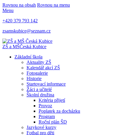
Rovnou na obsah
Rovnou na menu
Menu
+420 379 793 142
zsamskubice@seznam.cz
ZŠ a MŠ
Česká Kubice
Základní škola
Aktuality ZŠ
Kalendář akcí ZŠ
Fotogalerie
Historie
Startovací informace
Žáci a učitelé
Školní družina
Kritéria přijetí
Provoz
Poplatek za docházku
Program
Roční plán ŠD
Jazykové kurzy
Fotbal pro děti