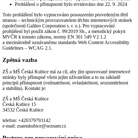
Prohlášení o přístupnosti bylo revidováno dne 22. 9. 2024
Toto prohlášení bylo vypracováno posouzením provedeným třetí
stranou – technickým provozovatelem těchto internetových stránek
(společností Galileo Corporation s. r. o.). Pro vypracování
prohlášení byl použit zákon č. 99/2019 Sb., a metodický pokyn
MVČR k tomuto zákonu, normy EN 301 549 V2 1.2
a mezinárodně uznávanému standardu Web Content Accessibility
Guidelines – WCAG 2.1.
Zpětná vazba
ZŠ a MŠ Česká Kubice má za cíl, aby jím spravované internetové
stránky byly přístupné všem jejím uživatelům a to na základě
principů přístupnosti (vnímatelnost, ovladatelnost, srozumitelnost
a stabilita). Kontakt je:
ZŠ a MŠ Česká Kubice
Česká Kubice 15
34532 Česká Kubice
telefon: +420379793142
e-mail: zsamskubice@seznam.cz
Postupy pro prosazování práva