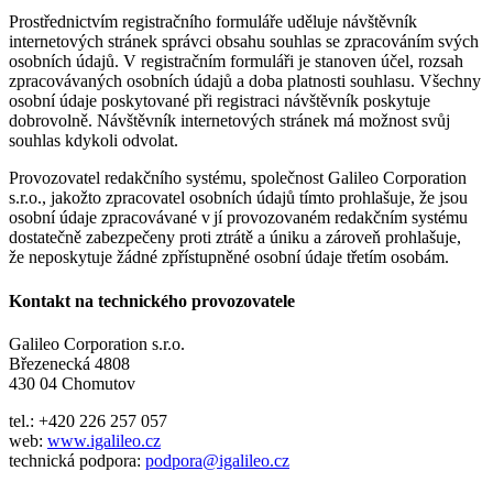
Prostřednictvím registračního formuláře uděluje návštěvník
internetových stránek správci obsahu souhlas se zpracováním svých
osobních údajů. V registračním formuláři je stanoven účel, rozsah
zpracovávaných osobních údajů a doba platnosti souhlasu. Všechny
osobní údaje poskytované při registraci návštěvník poskytuje
dobrovolně. Návštěvník internetových stránek má možnost svůj
souhlas kdykoli odvolat.
Provozovatel redakčního systému, společnost Galileo Corporation
s.r.o., jakožto zpracovatel osobních údajů tímto prohlašuje, že jsou
osobní údaje zpracovávané v jí provozovaném redakčním systému
dostatečně zabezpečeny proti ztrátě a úniku a zároveň prohlašuje,
že neposkytuje žádné zpřístupněné osobní údaje třetím osobám.
Kontakt na technického provozovatele
Galileo Corporation s.r.o.
Březenecká 4808
430 04 Chomutov
tel.: +420 226 257 057
web:
www.igalileo.cz
technická podpora:
podpora@igalileo.cz