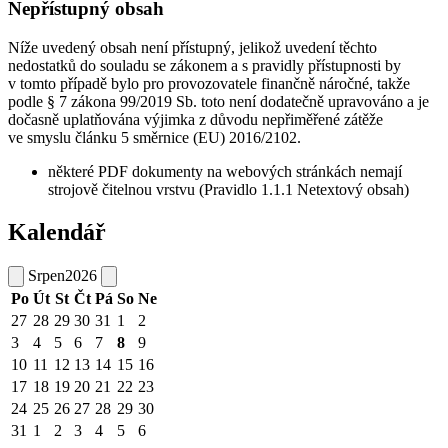
Nepřístupný obsah
Níže uvedený obsah není přístupný, jelikož uvedení těchto
nedostatků do souladu se zákonem a s pravidly přístupnosti by
v tomto případě bylo pro provozovatele finančně náročné, takže
podle § 7 zákona 99/2019 Sb. toto není dodatečně upravováno a je
dočasně uplatňována výjimka z důvodu nepřiměřené zátěže
ve smyslu článku 5 směrnice (EU) 2016/2102.
některé PDF dokumenty na webových stránkách nemají
strojově čitelnou vrstvu (Pravidlo 1.1.1 Netextový obsah)
Kalendář
Srpen
2026
Po
Út
St
Čt
Pá
So
Ne
27
28
29
30
31
1
2
3
4
5
6
7
8
9
10
11
12
13
14
15
16
17
18
19
20
21
22
23
24
25
26
27
28
29
30
31
1
2
3
4
5
6