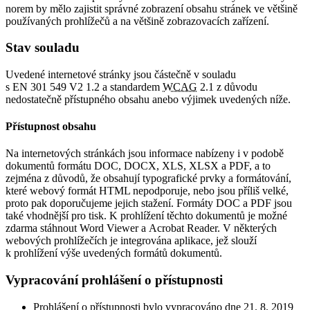
norem by mělo zajistit správné zobrazení obsahu stránek ve většině
používaných prohlížečů a na většině zobrazovacích zařízení.
Stav souladu
Uvedené internetové stránky jsou částečně v souladu
s EN 301 549 V2 1.2 a standardem
WCAG
2.1 z důvodu
nedostatečně přístupného obsahu anebo výjimek uvedených níže.
Přístupnost obsahu
Na internetových stránkách jsou informace nabízeny i v podobě
dokumentů formátu DOC, DOCX, XLS, XLSX a PDF, a to
zejména z důvodů, že obsahují typografické prvky a formátování,
které webový formát HTML nepodporuje, nebo jsou příliš velké,
proto pak doporučujeme jejich stažení. Formáty DOC a PDF jsou
také vhodnější pro tisk. K prohlížení těchto dokumentů je možné
zdarma stáhnout Word Viewer a Acrobat Reader. V některých
webových prohlížečích je integrována aplikace, jež slouží
k prohlížení výše uvedených formátů dokumentů.
Vypracování prohlášení o přístupnosti
Prohlášení o přístupnosti bylo vypracováno dne 21. 8. 2019