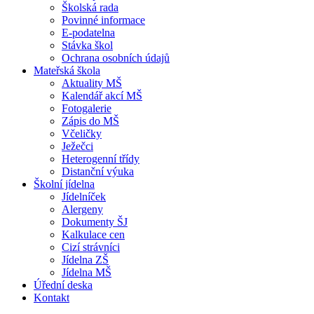
Školská rada
Povinné informace
E-podatelna
Stávka škol
Ochrana osobních údajů
Mateřská škola
Aktuality MŠ
Kalendář akcí MŠ
Fotogalerie
Zápis do MŠ
Včeličky
Ježečci
Heterogenní třídy
Distanční výuka
Školní jídelna
Jídelníček
Alergeny
Dokumenty ŠJ
Kalkulace cen
Cizí strávníci
Jídelna ZŠ
Jídelna MŠ
Úřední deska
Kontakt