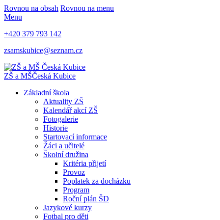
Rovnou na obsah
Rovnou na menu
Menu
+420 379 793 142
zsamskubice@seznam.cz
ZŠ a MŠ
Česká Kubice
Základní škola
Aktuality ZŠ
Kalendář akcí ZŠ
Fotogalerie
Historie
Startovací informace
Žáci a učitelé
Školní družina
Kritéria přijetí
Provoz
Poplatek za docházku
Program
Roční plán ŠD
Jazykové kurzy
Fotbal pro děti