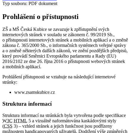
Typ souboru: PDF dokument
Prohlášení o přístupnosti
ZŠ a MŠ Česká Kubice se zavazuje k zpřístupnění svých
internetových stránek v souladu se zákonem č. 99/2019 Sb.,
o přístupnosti internetových stránek a mobilních aplikací a o změně
zákona č. 365/2000 Sb., o informačních systémech veřejné správy
a o změně některých dalších zákonů, ve znění pozdějších předpisů,
který provádí Směrnici Evropského parlamentu a Rady (EU)
2016/2102 ze dne 26. října 2016 o přístupnosti webových stránek
a mobilních aplikací.
Prohlášení přístupnosti se vztahuje na následující internetové
stránky:
www.zsamskubice.cz
Struktura informací
Struktura informací na stránkách byla vytvořena podle specifikace
W3C
HTML
5 a vizuálně naformátována kaskádovými styly
(
CSS
3) – vzhled stránek a jejich funkčnost jsou podřízeny
možnostem handicapovaných uživatelů. Dodržení výše zmíněných