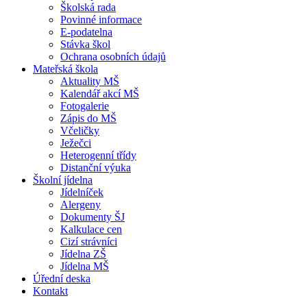
Školská rada
Povinné informace
E-podatelna
Stávka škol
Ochrana osobních údajů
Mateřská škola
Aktuality MŠ
Kalendář akcí MŠ
Fotogalerie
Zápis do MŠ
Včeličky
Ježečci
Heterogenní třídy
Distanční výuka
Školní jídelna
Jídelníček
Alergeny
Dokumenty ŠJ
Kalkulace cen
Cizí strávníci
Jídelna ZŠ
Jídelna MŠ
Úřední deska
Kontakt