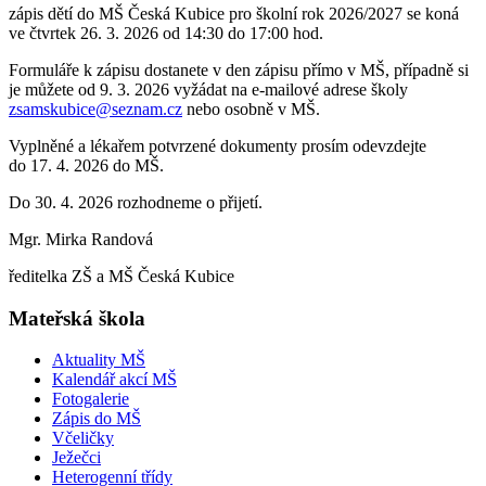
zápis dětí do MŠ Česká Kubice pro školní rok 2026/2027 se koná
ve čtvrtek 26. 3. 2026 od 14:30 do 17:00 hod.
Formuláře k zápisu dostanete v den zápisu přímo v MŠ, případně si
je můžete od 9. 3. 2026 vyžádat na e-mailové adrese školy
zsamskubice@seznam.cz
nebo osobně v MŠ.
Vyplněné a lékařem potvrzené dokumenty prosím odevzdejte
do 17. 4. 2026 do MŠ.
Do 30. 4. 2026 rozhodneme o přijetí.
Mgr. Mirka Randová
ředitelka ZŠ a MŠ Česká Kubice
Mateřská škola
Aktuality MŠ
Kalendář akcí MŠ
Fotogalerie
Zápis do MŠ
Včeličky
Ježečci
Heterogenní třídy