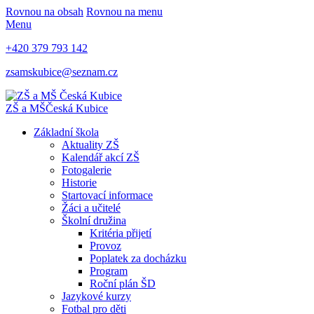
Rovnou na obsah
Rovnou na menu
Menu
+420 379 793 142
zsamskubice@seznam.cz
ZŠ a MŠ
Česká Kubice
Základní škola
Aktuality ZŠ
Kalendář akcí ZŠ
Fotogalerie
Historie
Startovací informace
Žáci a učitelé
Školní družina
Kritéria přijetí
Provoz
Poplatek za docházku
Program
Roční plán ŠD
Jazykové kurzy
Fotbal pro děti