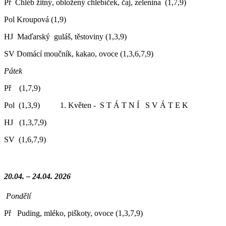
Př Chléb žitný, obložený chlebíček, čaj, zelenina (1,7,9)
Pol Kroupová (1,9)
HJ Maďarský guláš, těstoviny (1,3,9)
SV Domácí moučník, kakao, ovoce (1,3,6,7,9)
Pátek
Př (1,7,9)
Pol (1,3,9) 1. Květen - S T Á T N Í S V Á T E K
HJ (1,3,7,9)
SV (1,6,7,9)
20.04. – 24.04. 2026
Pondělí
Př Puding, mléko, piškoty, ovoce (1,3,7,9)