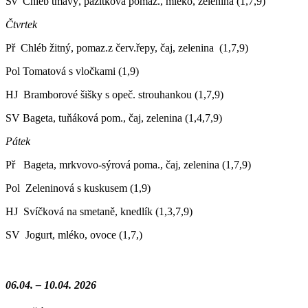
Sv Chléb tmavý, pažitková pomaz., mléko, zelenina (1,7,9)
Čtvrtek
Př Chléb žitný, pomaz.z červ.řepy, čaj, zelenina (1,7,9)
Pol Tomatová s vločkami (1,9)
HJ Bramborové šišky s opeč. strouhankou (1,7,9)
SV Bageta, tuňáková pom., čaj, zelenina (1,4,7,9)
Pátek
Př Bageta, mrkvovo-sýrová poma., čaj, zelenina (1,7,9)
Pol Zeleninová s kuskusem (1,9)
HJ Svíčková na smetaně, knedlík (1,3,7,9)
SV Jogurt, mléko, ovoce (1,7,)
06.04. – 10.04. 2026