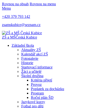
Rovnou na obsah
Rovnou na menu
Menu
+420 379 793 142
zsamskubice@seznam.cz
ZŠ a MŠ
Česká Kubice
Základní škola
Aktuality ZŠ
Kalendář akcí ZŠ
Fotogalerie
Historie
Startovací informace
Žáci a učitelé
Školní družina
Kritéria přijetí
Provoz
Poplatek za docházku
Program
Roční plán ŠD
Jazykové kurzy
Fotbal pro děti