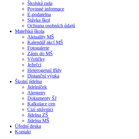
Školská rada
Povinné informace
E-podatelna
Stávka škol
Ochrana osobních údajů
Mateřská škola
Aktuality MŠ
Kalendář akcí MŠ
Fotogalerie
Zápis do MŠ
Včeličky
Ježečci
Heterogenní třídy
Distanční výuka
Školní jídelna
Jídelníček
Alergeny
Dokumenty ŠJ
Kalkulace cen
Cizí strávníci
Jídelna ZŠ
Jídelna MŠ
Úřední deska
Kontakt