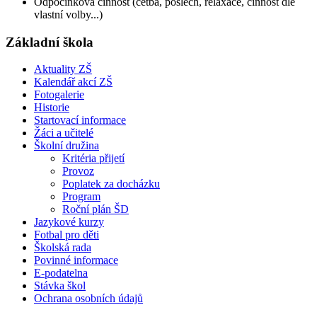
Odpočinková činnost (četba, poslech, relaxace, činnost dle
vlastní volby...)
Základní škola
Aktuality ZŠ
Kalendář akcí ZŠ
Fotogalerie
Historie
Startovací informace
Žáci a učitelé
Školní družina
Kritéria přijetí
Provoz
Poplatek za docházku
Program
Roční plán ŠD
Jazykové kurzy
Fotbal pro děti
Školská rada
Povinné informace
E-podatelna
Stávka škol
Ochrana osobních údajů