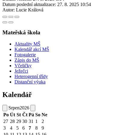
Datum poslední aktualizace:
27. 8. 2025 10:54
Autor:
Lucie Králová
Mateřská škola
Aktuality MŠ
Kalendář akcí MŠ
Fotogalerie
Zápis do MŠ
Včeličky
Ježečci
Heterogenní třídy
Distanční výuka
Kalendář
Srpen
2026
Po
Út
St
Čt
Pá
So
Ne
27
28
29
30
31
1
2
3
4
5
6
7
8
9
10
11
12
13
14
15
16