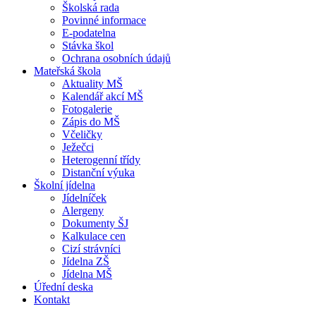
Školská rada
Povinné informace
E-podatelna
Stávka škol
Ochrana osobních údajů
Mateřská škola
Aktuality MŠ
Kalendář akcí MŠ
Fotogalerie
Zápis do MŠ
Včeličky
Ježečci
Heterogenní třídy
Distanční výuka
Školní jídelna
Jídelníček
Alergeny
Dokumenty ŠJ
Kalkulace cen
Cizí strávníci
Jídelna ZŠ
Jídelna MŠ
Úřední deska
Kontakt