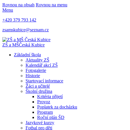
Rovnou na obsah
Rovnou na menu
Menu
+420 379 793 142
zsamskubice@seznam.cz
ZŠ a MŠ
Česká Kubice
Základní škola
Aktuality ZŠ
Kalendář akcí ZŠ
Fotogalerie
Historie
Startovací informace
Žáci a učitelé
Školní družina
Kritéria přijetí
Provoz
Poplatek za docházku
Program
Roční plán ŠD
Jazykové kurzy
Fotbal pro děti