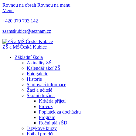
Rovnou na obsah
Rovnou na menu
Menu
+420 379 793 142
zsamskubice@seznam.cz
ZŠ a MŠ
Česká Kubice
Základní škola
Aktuality ZŠ
Kalendář akcí ZŠ
Fotogalerie
Historie
Startovací informace
Žáci a učitelé
Školní družina
Kritéria přijetí
Provoz
Poplatek za docházku
Program
Roční plán ŠD
Jazykové kurzy
Fotbal pro děti