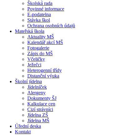
Školská rada
Povinné informace
E-podatelna
Stávka škol
Ochrana osobních údajů
Mateřská škola
Aktuality MŠ
Kalendář akcí MŠ
Fotogalerie
Zápis do MŠ
Včeličky
Ježečci
Heterogenní třídy
Distanční výuka
Školní jídelna
Jídelníček
Alergeny
Dokumenty ŠJ
Kalkulace cen
Cizí strávníci
Jídelna ZŠ
Jídelna MŠ
Úřední deska
Kontakt