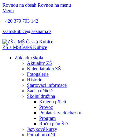
Rovnou na obsah
Rovnou na menu
Menu
+420 379 793 142
zsamskubice@seznam.cz
ZŠ a MŠ
Česká Kubice
Základní škola
Aktuality ZŠ
Kalendář akcí ZŠ
Fotogalerie
Historie
Startovací informace
Žáci a učitelé
Školní družina
Kritéria přijetí
Provoz
Poplatek za docházku
Program
Roční plán ŠD
Jazykové kurzy
Fotbal pro děti