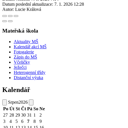
Datum poslední aktualizace:
7. 1. 2026 12:28
Autor:
Lucie Králová
Mateřská škola
Aktuality MŠ
Kalendář akcí MŠ
Fotogalerie
Zápis do MŠ
Včeličky
Ježečci
Heterogenní třídy
Distanční výuka
Kalendář
Srpen
2026
Po
Út
St
Čt
Pá
So
Ne
27
28
29
30
31
1
2
3
4
5
6
7
8
9
10
11
12
13
14
15
16