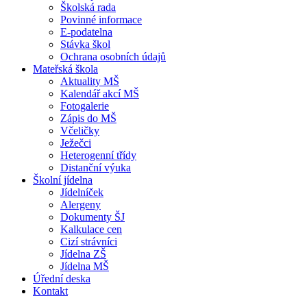
Školská rada
Povinné informace
E-podatelna
Stávka škol
Ochrana osobních údajů
Mateřská škola
Aktuality MŠ
Kalendář akcí MŠ
Fotogalerie
Zápis do MŠ
Včeličky
Ježečci
Heterogenní třídy
Distanční výuka
Školní jídelna
Jídelníček
Alergeny
Dokumenty ŠJ
Kalkulace cen
Cizí strávníci
Jídelna ZŠ
Jídelna MŠ
Úřední deska
Kontakt