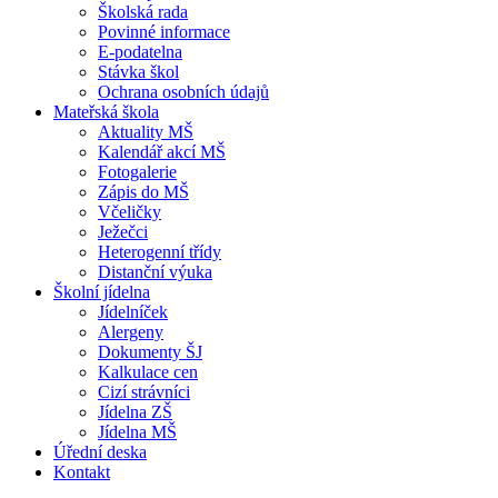
Školská rada
Povinné informace
E-podatelna
Stávka škol
Ochrana osobních údajů
Mateřská škola
Aktuality MŠ
Kalendář akcí MŠ
Fotogalerie
Zápis do MŠ
Včeličky
Ježečci
Heterogenní třídy
Distanční výuka
Školní jídelna
Jídelníček
Alergeny
Dokumenty ŠJ
Kalkulace cen
Cizí strávníci
Jídelna ZŠ
Jídelna MŠ
Úřední deska
Kontakt