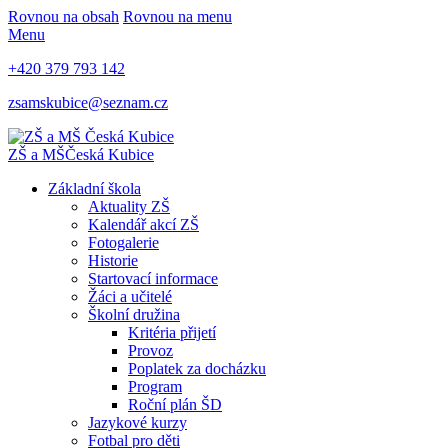
Rovnou na obsah
Rovnou na menu
Menu
+420 379 793 142
zsamskubice@seznam.cz
ZŠ a MŠ
Česká Kubice
Základní škola
Aktuality ZŠ
Kalendář akcí ZŠ
Fotogalerie
Historie
Startovací informace
Žáci a učitelé
Školní družina
Kritéria přijetí
Provoz
Poplatek za docházku
Program
Roční plán ŠD
Jazykové kurzy
Fotbal pro děti