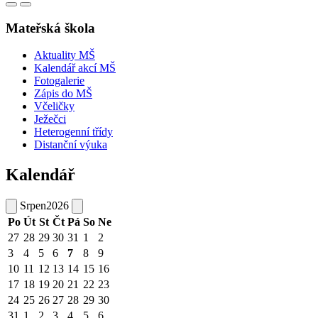
Mateřská škola
Aktuality MŠ
Kalendář akcí MŠ
Fotogalerie
Zápis do MŠ
Včeličky
Ježečci
Heterogenní třídy
Distanční výuka
Kalendář
Srpen
2026
Po
Út
St
Čt
Pá
So
Ne
27
28
29
30
31
1
2
3
4
5
6
7
8
9
10
11
12
13
14
15
16
17
18
19
20
21
22
23
24
25
26
27
28
29
30
31
1
2
3
4
5
6