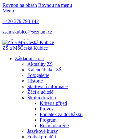
Rovnou na obsah
Rovnou na menu
Menu
+420 379 793 142
zsamskubice@seznam.cz
ZŠ a MŠ
Česká Kubice
Základní škola
Aktuality ZŠ
Kalendář akcí ZŠ
Fotogalerie
Historie
Startovací informace
Žáci a učitelé
Školní družina
Kritéria přijetí
Provoz
Poplatek za docházku
Program
Roční plán ŠD
Jazykové kurzy
Fotbal pro děti