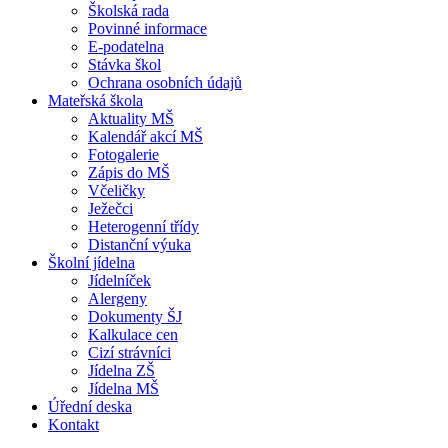
Školská rada
Povinné informace
E-podatelna
Stávka škol
Ochrana osobních údajů
Mateřská škola
Aktuality MŠ
Kalendář akcí MŠ
Fotogalerie
Zápis do MŠ
Včeličky
Ježečci
Heterogenní třídy
Distanční výuka
Školní jídelna
Jídelníček
Alergeny
Dokumenty ŠJ
Kalkulace cen
Cizí strávníci
Jídelna ZŠ
Jídelna MŠ
Úřední deska
Kontakt