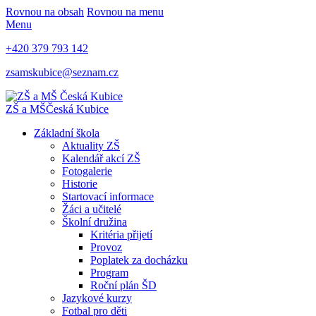
Rovnou na obsah
Rovnou na menu
Menu
+420 379 793 142
zsamskubice@seznam.cz
ZŠ a MŠ
Česká Kubice
Základní škola
Aktuality ZŠ
Kalendář akcí ZŠ
Fotogalerie
Historie
Startovací informace
Žáci a učitelé
Školní družina
Kritéria přijetí
Provoz
Poplatek za docházku
Program
Roční plán ŠD
Jazykové kurzy
Fotbal pro děti