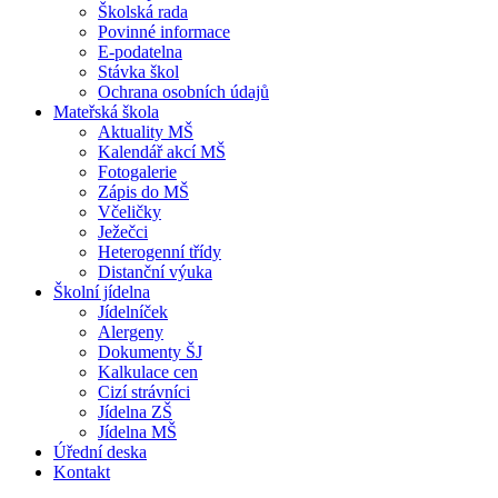
Školská rada
Povinné informace
E-podatelna
Stávka škol
Ochrana osobních údajů
Mateřská škola
Aktuality MŠ
Kalendář akcí MŠ
Fotogalerie
Zápis do MŠ
Včeličky
Ježečci
Heterogenní třídy
Distanční výuka
Školní jídelna
Jídelníček
Alergeny
Dokumenty ŠJ
Kalkulace cen
Cizí strávníci
Jídelna ZŠ
Jídelna MŠ
Úřední deska
Kontakt