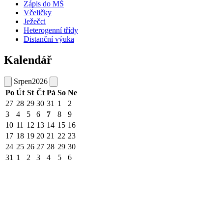
Zápis do MŠ
Včeličky
Ježečci
Heterogenní třídy
Distanční výuka
Kalendář
Srpen
2026
Po
Út
St
Čt
Pá
So
Ne
27
28
29
30
31
1
2
3
4
5
6
7
8
9
10
11
12
13
14
15
16
17
18
19
20
21
22
23
24
25
26
27
28
29
30
31
1
2
3
4
5
6