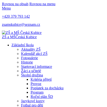
Rovnou na obsah
Rovnou na menu
Menu
+420 379 793 142
zsamskubice@seznam.cz
ZŠ a MŠ
Česká Kubice
Základní škola
Aktuality ZŠ
Kalendář akcí ZŠ
Fotogalerie
Historie
Startovací informace
Žáci a učitelé
Školní družina
Kritéria přijetí
Provoz
Poplatek za docházku
Program
Roční plán ŠD
Jazykové kurzy
Fotbal pro děti