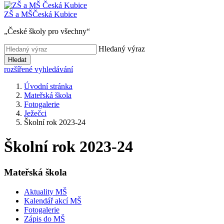
ZŠ a MŠ
Česká Kubice
„České školy pro všechny“
Hledaný výraz
Hledat
rozšířené vyhledávání
Úvodní stránka
Mateřská škola
Fotogalerie
Ježečci
Školní rok 2023-24
Školní rok 2023-24
Mateřská škola
Aktuality MŠ
Kalendář akcí MŠ
Fotogalerie
Zápis do MŠ