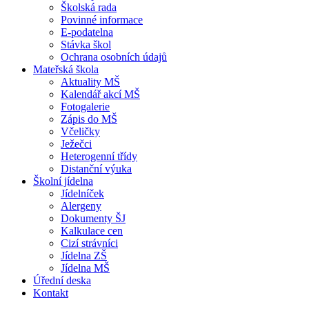
Školská rada
Povinné informace
E-podatelna
Stávka škol
Ochrana osobních údajů
Mateřská škola
Aktuality MŠ
Kalendář akcí MŠ
Fotogalerie
Zápis do MŠ
Včeličky
Ježečci
Heterogenní třídy
Distanční výuka
Školní jídelna
Jídelníček
Alergeny
Dokumenty ŠJ
Kalkulace cen
Cizí strávníci
Jídelna ZŠ
Jídelna MŠ
Úřední deska
Kontakt